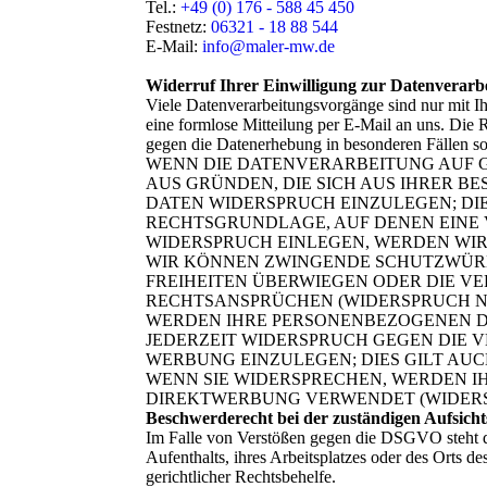
Tel.:
+49 (0) 176 - 588 45 450
Festnetz:
06321 - 18 88 544
E-Mail:
info@maler-mw.de
Widerruf Ihrer Einwilligung zur Datenverarb
Viele Datenverarbeitungsvorgänge sind nur mit Ihr
eine formlose Mitteilung per E-Mail an uns. Die 
gegen die Datenerhebung in besonderen Fällen 
WENN DIE DATENVERARBEITUNG AUF GRU
AUS GRÜNDEN, DIE SICH AUS IHRER 
DATEN WIDERSPRUCH EINZULEGEN; DIES
RECHTSGRUNDLAGE, AUF DENEN EINE 
WIDERSPRUCH EINLEGEN, WERDEN WIR
WIR KÖNNEN ZWINGENDE SCHUTZWÜRDI
FREIHEITEN ÜBERWIEGEN ODER DIE 
RECHTSANSPRÜCHEN (WIDERSPRUCH NAC
WERDEN IHRE PERSONENBEZOGENEN DA
JEDERZEIT WIDERSPRUCH GEGEN DIE
WERBUNG EINZULEGEN; DIES GILT AUC
WENN SIE WIDERSPRECHEN, WERDEN 
DIREKTWERBUNG VERWENDET (WIDERSPR
Beschwerderecht bei der zuständigen Aufsich
Im Falle von Verstößen gegen die DSGVO steht de
Aufenthalts, ihres Arbeitsplatzes oder des Orts 
gerichtlicher Rechtsbehelfe.