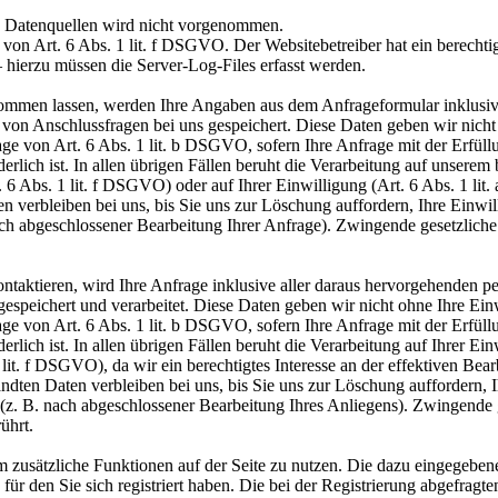
 Datenquellen wird nicht vorgenommen.
von Art. 6 Abs. 1 lit. f DSGVO. Der Websitebetreiber hat ein berechtigt
 hierzu müssen die Server-Log-Files erfasst werden.
ommen lassen, werden Ihre Angaben aus dem Anfrageformular inklusiv
von Anschlussfragen bei uns gespeichert. Diese Daten geben wir nicht 
age von Art. 6 Abs. 1 lit. b DSGVO, sofern Ihre Anfrage mit der Erfül
ich ist. In allen übrigen Fällen beruht die Verarbeitung auf unserem b
. 6 Abs. 1 lit. f DSGVO) oder auf Ihrer Einwilligung (Art. 6 Abs. 1 li
 verbleiben bei uns, bis Sie uns zur Löschung auffordern, Ihre Einwil
nach abgeschlossener Bearbeitung Ihrer Anfrage). Zwingende gesetzlic
ontaktieren, wird Ihre Anfrage inklusive aller daraus hervorgehende
espeichert und verarbeitet. Diese Daten geben wir nicht ohne Ihre Einw
age von Art. 6 Abs. 1 lit. b DSGVO, sofern Ihre Anfrage mit der Erfül
lich ist. In allen übrigen Fällen beruht die Verarbeitung auf Ihrer Ei
1 lit. f DSGVO), da wir ein berechtigtes Interesse an der effektiven Be
ndten Daten verbleiben bei uns, bis Sie uns zur Löschung auffordern, 
t (z. B. nach abgeschlossener Bearbeitung Ihres Anliegens). Zwingend
ührt.
, um zusätzliche Funktionen auf der Seite zu nutzen. Die dazu eingege
für den Sie sich registriert haben. Die bei der Registrierung abgefrag