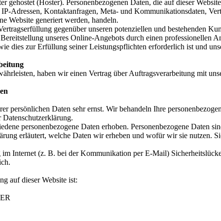
ter gehostet (Hoster). Personenbezogenen Daten, die auf dieser Websit
 um IP-Adressen, Kontaktanfragen, Meta- und Kommunikationsdaten, Ve
ine Website generiert werden, handeln.
Vertragserfüllung gegenüber unseren potenziellen und bestehenden Ku
en Bereitstellung unseres Online-Angebots durch einen professionellen A
wie dies zur Erfüllung seiner Leistungspflichten erforderlich ist und 
beitung
hrleisten, haben wir einen Vertrag über Auftragsverarbeitung mit uns
nen
rer persönlichen Daten sehr ernst. Wir behandeln Ihre personenbezoge
r Datenschutzerklärung.
edene personenbezogene Daten erhoben. Personenbezogene Daten sind D
rung erläutert, welche Daten wir erheben und wofür wir sie nutzen. S
 im Internet (z. B. bei der Kommunikation per E-Mail) Sicherheitslück
ich.
ng auf dieser Website ist:
NER