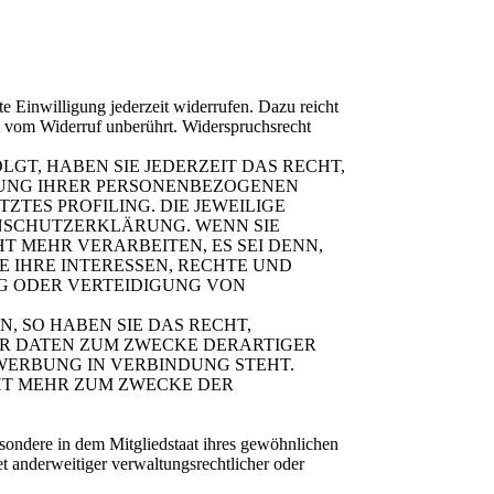
te Einwilligung jederzeit widerrufen. Dazu reicht
bt vom Widerruf unberührt. Widerspruchsrecht
LGT, HABEN SIE JEDERZEIT DAS RECHT,
ITUNG IHRER PERSONENBEZOGENEN
ZTES PROFILING. DIE JEWEILIGE
ENSCHUTZERKLÄRUNG. WENN SIE
 MEHR VERARBEITEN, ES SEI DENN,
 IHRE INTERESSEN, RECHTE UND
G ODER VERTEIDIGUNG VON
 SO HABEN SIE DAS RECHT,
ER DATEN ZUM ZWECKE DERARTIGER
TWERBUNG IN VERBINDUNG STEHT.
HT MEHR ZUM ZWECKE DER
sondere in dem Mitgliedstaat ihres gewöhnlichen
t anderweitiger verwaltungsrechtlicher oder