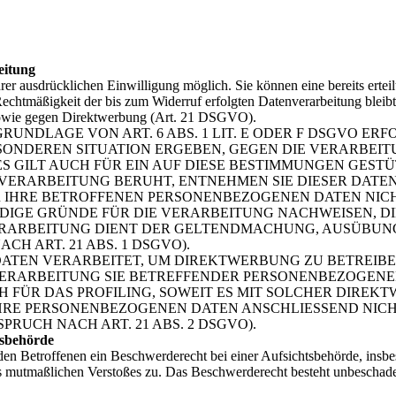
eitung
er ausdrücklichen Einwilligung möglich. Sie können eine bereits erteil
Rechtmäßigkeit der bis zum Widerruf erfolgten Datenverarbeitung blei
sowie gegen Direktwerbung (Art. 21 DSGVO).
NDLAGE VON ART. 6 ABS. 1 LIT. E ODER F DSGVO ERFO
BESONDEREN SITUATION ERGEBEN, GEGEN DIE VERARBE
 GILT AUCH FÜR EIN AUF DIESE BESTIMMUNGEN GESTÜT
VERARBEITUNG BERUHT, ENTNEHMEN SIE DIESER DAT
 IHRE BETROFFENEN PERSONENBEZOGENEN DATEN NICHT
GE GRÜNDE FÜR DIE VERARBEITUNG NACHWEISEN, DIE
VERARBEITUNG DIENT DER GELTENDMACHUNG, AUSÜBUN
H ART. 21 ABS. 1 DSGVO).
TEN VERARBEITET, UM DIREKTWERBUNG ZU BETREIBEN,
 VERARBEITUNG SIE BETREFFENDER PERSONENBEZOGEN
H FÜR DAS PROFILING, SOWEIT ES MIT SOLCHER DIREK
IHRE PERSONENBEZOGENEN DATEN ANSCHLIESSEND NIC
UCH NACH ART. 21 ABS. 2 DSGVO).
tsbehörde
n Betroffenen ein Beschwerderecht bei einer Aufsichtsbehörde, insbe
des mutmaßlichen Verstoßes zu. Das Beschwerderecht besteht unbeschade